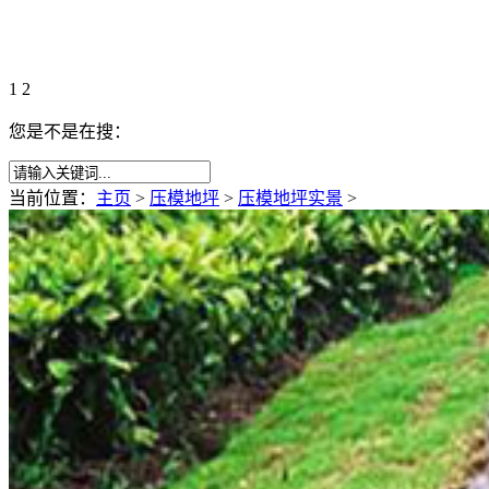
1
2
您是不是在搜：
当前位置：
主页
>
压模地坪
>
压模地坪实景
>