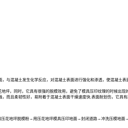
面，与混凝土发生化学反应，对混凝土表面进行强化和渗透，使混凝土表
压花地坪，同时，它具有很强的脱模效用，避免了模具压印纹理的时候出
蚀，而且柔韧性好，易附着于混凝土表面干燥速度快,表面耐划伤，它具
光→撒压花地坪脱模粉→用压花地坪模具压印地面→封闭道路→冲洗压模地面