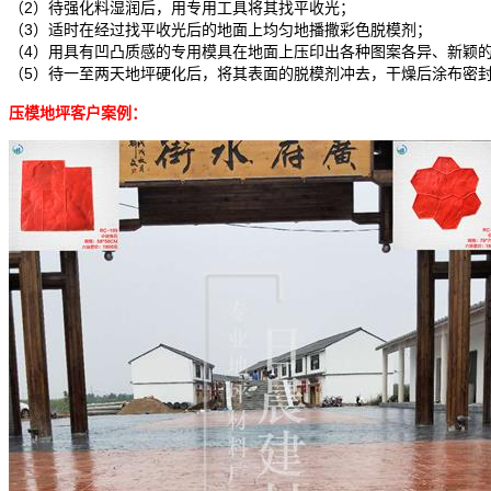
（2）待强化料湿润后，用专用工具将其找平收光；
（3）适时在经过找平收光后的地面上均匀地播撒彩色脱模剂；
（4）用具有凹凸质感的专用模具在地面上压印出各种图案各异、新颖
（5）待一至两天地坪硬化后，将其表面的脱模剂冲去，干燥后涂布密
压模地坪客户案例：