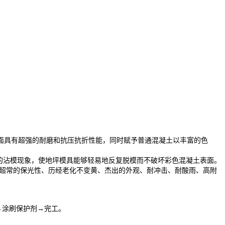
面具有超强的耐磨和抗压抗折性能，同时赋予普通混凝土以丰富的色
现的沾模现象，使地坪模具能够轻易地反复脱模而不破坏彩色混凝土表面。
有超常的保光性、历经老化不变黄、杰出的外观、耐冲击、耐酸雨、高附
→涂刷保护剂→完工。